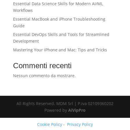
Essential Data Science Skills for Modern AI/ML
Workflows
Essential MacBook and iPhone Troubleshooting
Guide
Essential DevOps Skills and Tools for Streamlined
Development
Mastering Your iPhone and Mac: Tips and Tricks
Commenti recenti
Nessun commento da mostrare.
All Rights Reserved. MDM Srl | P.iva 02109360202
Powered by
AiVipPro
Cookie Policy
-
Privacy Policy